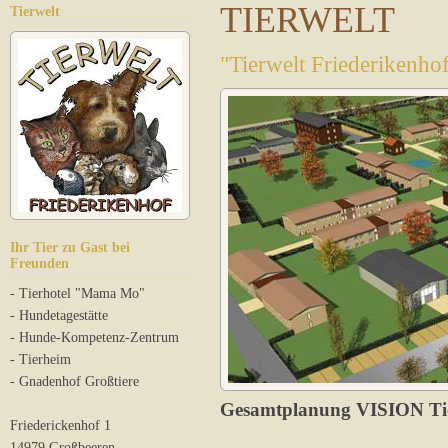
TIERWELT
Tierwelt
"Tierwelt Friederikenho
Ihr Tier zu Gast bei
Freunden
- Tierhotel "Mama Mo"
- Hundetagestätte
- Hunde-Kompetenz-Zentrum
- Tierheim
- Gnadenhof Großtiere
Gesamtplanung VISION Ti
Friederickenhof 1
14979 Großbeeren