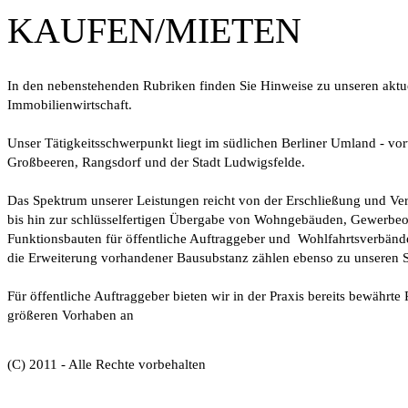
KAUFEN/MIETEN
In den nebenstehenden Rubriken finden Sie Hinweise zu unseren aktu
Immobilienwirtschaft.
Unser Tätigkeitsschwerpunkt liegt im südlichen Berliner Umland - v
Großbeeren, Rangsdorf und der Stadt Ludwigsfelde.
Das Spektrum unserer Leistungen reicht von der Erschließung und V
bis hin zur schlüsselfertigen Übergabe von Wohngebäuden, Gewerbe
Funktionsbauten für öffentliche Auftraggeber und Wohlfahrtsverbän
die Erweiterung vorhandener Bausubstanz zählen ebenso zu unseren S
Für öffentliche Auftraggeber bieten wir in der Praxis bereits bewährt
größeren Vorhaben an
(C) 2011 - Alle Rechte vorbehalten